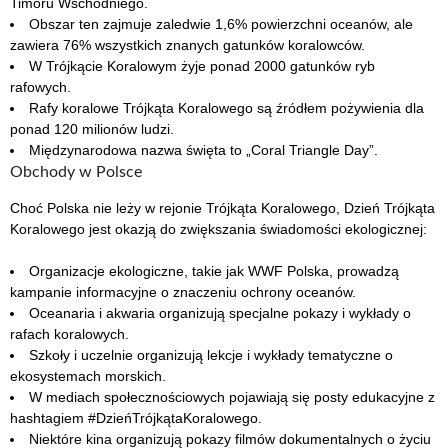
Timoru Wschodniego.
Obszar ten zajmuje zaledwie 1,6% powierzchni oceanów, ale
zawiera 76% wszystkich znanych gatunków koralowców.
W Trójkącie Koralowym żyje ponad 2000 gatunków ryb
rafowych.
Rafy koralowe Trójkąta Koralowego są źródłem pożywienia dla
ponad 120 milionów ludzi.
Międzynarodowa nazwa święta to „Coral Triangle Day”.
Obchody w Polsce
Choć Polska nie leży w rejonie Trójkąta Koralowego, Dzień Trójkąta
Koralowego jest okazją do zwiększania świadomości ekologicznej:
Organizacje ekologiczne, takie jak WWF Polska, prowadzą
kampanie informacyjne o znaczeniu ochrony oceanów.
Oceanaria i akwaria organizują specjalne pokazy i wykłady o
rafach koralowych.
Szkoły i uczelnie organizują lekcje i wykłady tematyczne o
ekosystemach morskich.
W mediach społecznościowych pojawiają się posty edukacyjne z
hashtagiem #DzieńTrójkątaKoralowego.
Niektóre kina organizują pokazy filmów dokumentalnych o życiu