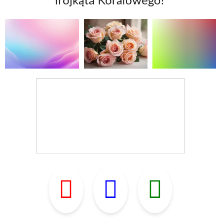
Trójkąta Koralowego!"