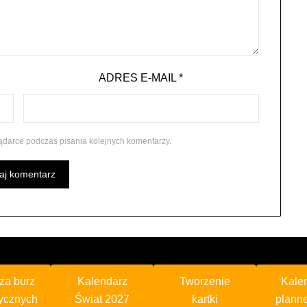
ADRES E-MAIL
*
ądarce podczas pisania kolejnych komentarzy.
za burz
Kalendarz
Tworzenie
Kale
ycznych
Świat 2027
kartki
plann