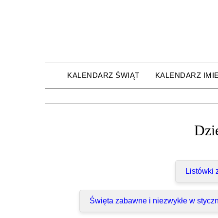
Skip
to
content
KALENDARZ ŚWIĄT
KALENDARZ IMI
Dzi
Listówki
Święta zabawne i niezwykłe w styczn