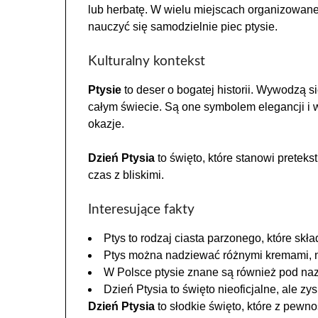
lub herbatę. W wielu miejscach organizowane
nauczyć się samodzielnie piec ptysie.
Kulturalny kontekst
Ptysie
to deser o bogatej historii. Wywodzą si
całym świecie. Są one symbolem elegancji i 
okazje.
Dzień Ptysia
to święto, które stanowi preteks
czas z bliskimi.
Interesujące fakty
Ptys to rodzaj ciasta parzonego, które skład
Ptys można nadziewać różnymi kremami, 
W Polsce ptysie znane są również pod naz
Dzień Ptysia to święto nieoficjalne, ale z
Dzień Ptysia
to słodkie święto, które z pewn