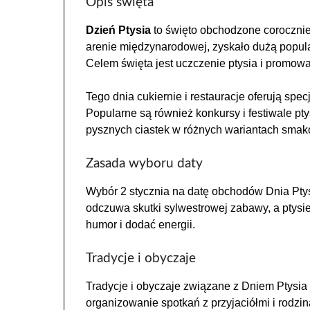
Opis święta
Dzień Ptysia
to święto obchodzone corocznie 
arenie międzynarodowej, zyskało dużą popul
Celem święta jest uczczenie ptysia i promow
Tego dnia cukiernie i restauracje oferują spe
Popularne są również konkursy i festiwale p
pysznych ciastek w różnych wariantach sma
Zasada wyboru daty
Wybór 2 stycznia na datę obchodów Dnia Ptys
odczuwa skutki sylwestrowej zabawy, a ptysi
humor i dodać energii.
Tradycje i obyczaje
Tradycje i obyczaje związane z Dniem Ptysia s
organizowanie spotkań z przyjaciółmi i rodziną