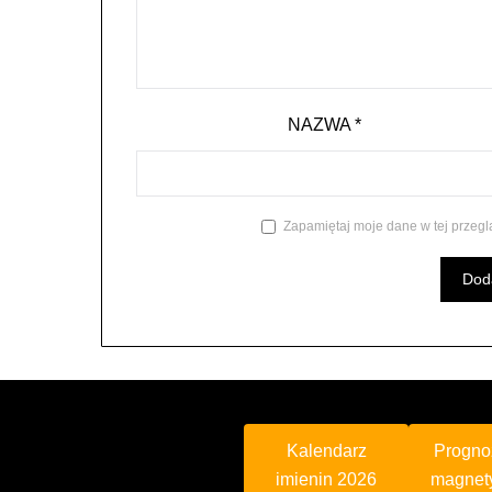
NAZWA
*
Zapamiętaj moje dane w tej przegl
Kalendarz
Progno
imienin 2026
magnet