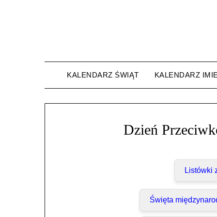
Skip
to
content
KALENDARZ ŚWIĄT
KALENDARZ IMI
Dzień Przeciwk
Listówki
Święta międzynaro