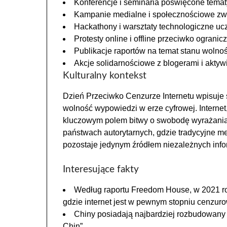
Konferencje i seminaria poświęcone temat
Kampanie medialne i społecznościowe zw
Hackathony i warsztaty technologiczne u
Protesty online i offline przeciwko ograni
Publikacje raportów na temat stanu wolnoś
Akcje solidarnościowe z blogerami i aktyw
Kulturalny kontekst
Dzień Przeciwko Cenzurze Internetu wpisuje s
wolność wypowiedzi w erze cyfrowej. Internet,
kluczowym polem bitwy o swobodę wyrażania o
państwach autorytarnych, gdzie tradycyjne me
pozostaje jedynym źródłem niezależnych info
Interesujące fakty
Według raportu Freedom House, w 2021 ro
gdzie internet jest w pewnym stopniu cenzur
Chiny posiadają najbardziej rozbudowany s
Chin”.