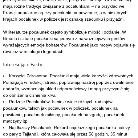
mają różne tradycje związane z pocałunkami – na przykład we
Francji popularne są trzy pocałunki na powitanie, a w niektórych
krajach pocałunek w policzek jest oznaką szacunku i przyjaźni.
W literaturze pocałunek często symbolizuje miłość i oddanie. W
filmach i sztuce pocałunki są jednym z najważniejszych gestów
wyrażających emocje bohaterów. Pocałunek jako motyw pojawia się
również w mitologii i legendach.
Interesujące Fakty
Korzyści Zdrowotne: Pocałunki mają wiele korzyści zdrowotnych.
Pomagają w redukcji stresu, poprawiają nastrój poprzez uwalnianie
endorfin, wzmacniają układ odpornościowy i mogą przyczynić się
do obniżenia ciśnienia krwi.
Rodzaje Pocałunków: Istnieje wiele różnych rodzajów
pocałunków, takich jak pocałunek w policzek, pocałunek na
powitanie, pocałunek miłosny, pocałunek na zgodę, pocałunek
matczyny itp.
Najdłuższy Pocałunek: Rekord najdłuższego pocałunku należy
do pary z Tajlandii, która całowała się przez 58 godzin, 35 minut i