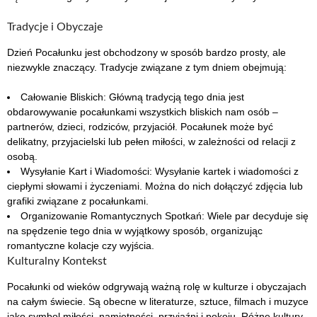
Tradycje i Obyczaje
Dzień Pocałunku jest obchodzony w sposób bardzo prosty, ale
niezwykle znaczący. Tradycje związane z tym dniem obejmują:
Całowanie Bliskich: Główną tradycją tego dnia jest
obdarowywanie pocałunkami wszystkich bliskich nam osób –
partnerów, dzieci, rodziców, przyjaciół. Pocałunek może być
delikatny, przyjacielski lub pełen miłości, w zależności od relacji z
osobą.
Wysyłanie Kart i Wiadomości: Wysyłanie kartek i wiadomości z
ciepłymi słowami i życzeniami. Można do nich dołączyć zdjęcia lub
grafiki związane z pocałunkami.
Organizowanie Romantycznych Spotkań: Wiele par decyduje się
na spędzenie tego dnia w wyjątkowy sposób, organizując
romantyczne kolacje czy wyjścia.
Kulturalny Kontekst
Pocałunki od wieków odgrywają ważną rolę w kulturze i obyczajach
na całym świecie. Są obecne w literaturze, sztuce, filmach i muzyce
jako symbol miłości, namiętności, przyjaźni i pokoju. Różne kultury