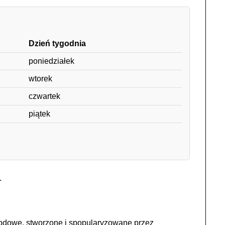
Dzień tygodnia
poniedziałek
wtorek
czwartek
piątek
.
rodowe, stworzone i spopularyzowane przez