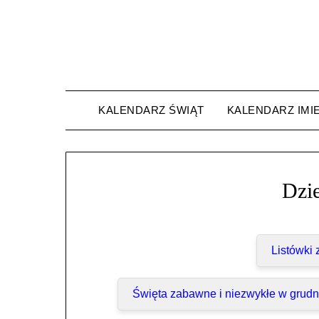
Skip
to
content
KALENDARZ ŚWIĄT
KALENDARZ IMI
Dzi
Listówki
Święta zabawne i niezwykłe w grudn