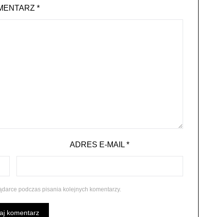
MENTARZ
*
ADRES E-MAIL
*
ądarce podczas pisania kolejnych komentarzy.