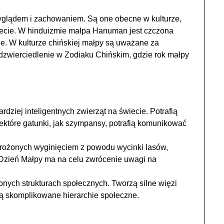
glądem i zachowaniem. Są one obecne w kulturze,
wiecie. W hinduizmie małpa Hanuman jest czczona
ie. W kulturze chińskiej małpy są uważane za
 odzwierciedlenie w Zodiaku Chińskim, gdzie rok małpy
rdziej inteligentnych zwierząt na świecie. Potrafią
ektóre gatunki, jak szympansy, potrafią komunikować
grożonych wyginięciem z powodu wycinki lasów,
 Dzień Małpy ma na celu zwrócenie uwagi na
nych strukturach społecznych. Tworzą silne więzi
ają skomplikowane hierarchie społeczne.