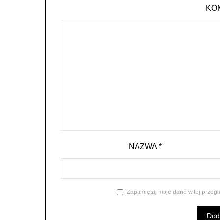
KO
NAZWA
*
Zapamiętaj moje dane w tej przegl