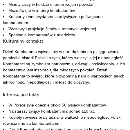
Minuty ciszy w hołdzie ofiarom wojen i powstań.
Msze święte w intencji kombatantów.
Koncerty i inne wydarzenia artystyczne poświęcone
kombatantom.
Wystawy i projekcje filmów o tematyce wojennej.
Spotkania kombatantów z młodzieżą.
Kulturalny kontekst
Dzień Kombatanta wpisuje się w nurt dążenia do pielęgnowania
pamięci o historii Polski i o tych, którzy walczyli o jej niepodległość.
Kombatanci są symbolem patriotyzmu, odwagi i poświęcenia, a ich
bohaterstwo jest inspiracją dla młodszych pokoleń. Dzień
Kombatanta to święto, które przypomina nam o wartościach takich
jak wolność, niepodległość i miłość do ojczyzny.
Interesujące fakty
W Polsce żyje obecnie około 50 tysięcy kombatantów.
Najstarszy żyjący kombatant ma ponad 110 lat.
Kobiety również brały udział w walkach o niepodległość Polski i
również one są kombatantami.
Dzień Kombatanta jest obchodzony w wielu krajach na świecie.