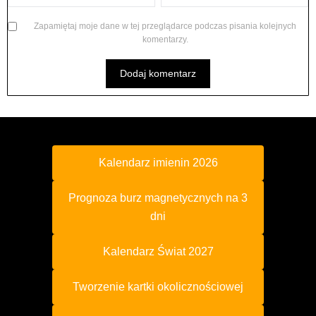
Zapamiętaj moje dane w tej przeglądarce podczas pisania kolejnych
komentarzy.
Kalendarz imienin 2026
Prognoza burz magnetycznych na 3
dni
Kalendarz Świat 2027
Tworzenie kartki okolicznościowej