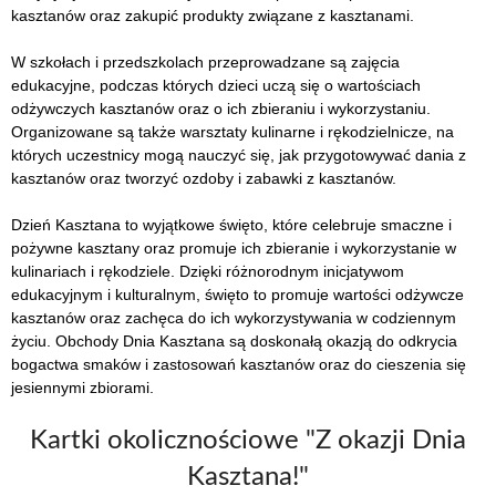
kasztanów oraz zakupić produkty związane z kasztanami.
W szkołach i przedszkolach przeprowadzane są zajęcia
edukacyjne, podczas których dzieci uczą się o wartościach
odżywczych kasztanów oraz o ich zbieraniu i wykorzystaniu.
Organizowane są także warsztaty kulinarne i rękodzielnicze, na
których uczestnicy mogą nauczyć się, jak przygotowywać dania z
kasztanów oraz tworzyć ozdoby i zabawki z kasztanów.
Dzień Kasztana to wyjątkowe święto, które celebruje smaczne i
pożywne kasztany oraz promuje ich zbieranie i wykorzystanie w
kulinariach i rękodziele. Dzięki różnorodnym inicjatywom
edukacyjnym i kulturalnym, święto to promuje wartości odżywcze
kasztanów oraz zachęca do ich wykorzystywania w codziennym
życiu. Obchody Dnia Kasztana są doskonałą okazją do odkrycia
bogactwa smaków i zastosowań kasztanów oraz do cieszenia się
jesiennymi zbiorami.
Kartki okolicznościowe "Z okazji Dnia
Kasztana!"