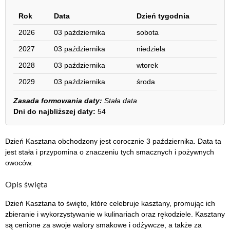
Rok
Data
Dzień tygodnia
2026
03 października
sobota
2027
03 października
niedziela
2028
03 października
wtorek
2029
03 października
środa
Zasada formowania daty:
Stała data
Dni do najbliższej daty:
54
Dzień Kasztana obchodzony jest corocznie 3 października. Data ta
jest stała i przypomina o znaczeniu tych smacznych i pożywnych
owoców.
Opis święta
Dzień Kasztana to święto, które celebruje kasztany, promując ich
zbieranie i wykorzystywanie w kulinariach oraz rękodziele. Kasztany
są cenione za swoje walory smakowe i odżywcze, a także za