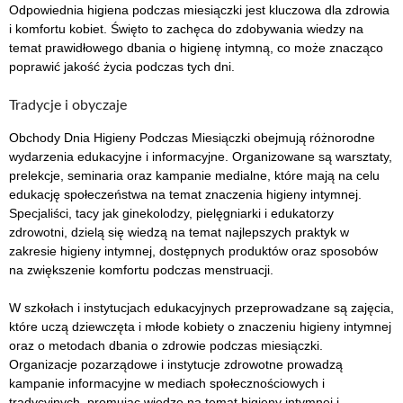
Odpowiednia higiena podczas miesiączki jest kluczowa dla zdrowia
i komfortu kobiet. Święto to zachęca do zdobywania wiedzy na
temat prawidłowego dbania o higienę intymną, co może znacząco
poprawić jakość życia podczas tych dni.
Tradycje i obyczaje
Obchody Dnia Higieny Podczas Miesiączki obejmują różnorodne
wydarzenia edukacyjne i informacyjne. Organizowane są warsztaty,
prelekcje, seminaria oraz kampanie medialne, które mają na celu
edukację społeczeństwa na temat znaczenia higieny intymnej.
Specjaliści, tacy jak ginekolodzy, pielęgniarki i edukatorzy
zdrowotni, dzielą się wiedzą na temat najlepszych praktyk w
zakresie higieny intymnej, dostępnych produktów oraz sposobów
na zwiększenie komfortu podczas menstruacji.
W szkołach i instytucjach edukacyjnych przeprowadzane są zajęcia,
które uczą dziewczęta i młode kobiety o znaczeniu higieny intymnej
oraz o metodach dbania o zdrowie podczas miesiączki.
Organizacje pozarządowe i instytucje zdrowotne prowadzą
kampanie informacyjne w mediach społecznościowych i
tradycyjnych, promując wiedzę na temat higieny intymnej i