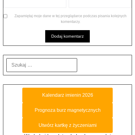
Zapamiętaj moje dane w tej przeglądarce podczas pisania kolejnych
komentarzy.
SZUKAJ:
Kalendarz imienin 2026
Prognoza burz magnetycznych
Utwórz kartkę z życzeniami