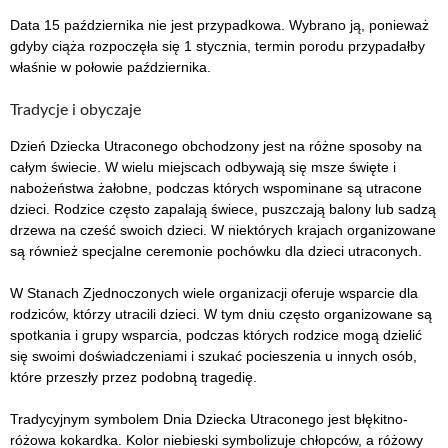
Data 15 października nie jest przypadkowa. Wybrano ją, ponieważ
gdyby ciąża rozpoczęła się 1 stycznia, termin porodu przypadałby
właśnie w połowie października.
Tradycje i obyczaje
Dzień Dziecka Utraconego obchodzony jest na różne sposoby na
całym świecie. W wielu miejscach odbywają się msze święte i
nabożeństwa żałobne, podczas których wspominane są utracone
dzieci. Rodzice często zapalają świece, puszczają balony lub sadzą
drzewa na cześć swoich dzieci. W niektórych krajach organizowane
są również specjalne ceremonie pochówku dla dzieci utraconych.
W Stanach Zjednoczonych wiele organizacji oferuje wsparcie dla
rodziców, którzy utracili dzieci. W tym dniu często organizowane są
spotkania i grupy wsparcia, podczas których rodzice mogą dzielić
się swoimi doświadczeniami i szukać pocieszenia u innych osób,
które przeszły przez podobną tragedię.
Tradycyjnym symbolem Dnia Dziecka Utraconego jest błękitno-
różowa kokardka. Kolor niebieski symbolizuje chłopców, a różowy