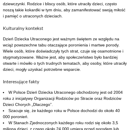
dziewczynki. Rodzice i bliscy osób, które utraciły dzieci, często
noszą takie kokardki w tym dniu, aby zamanifestować swoją miłość
i pamięć o utraconych dzieciach.
Kulturalny kontekst
Dzień Dziecka Utraconego jest ważnym świętem ze względu na
wciąż powszechne tabu otaczające poronienia i martwe porody.
Wiele osób, które doświadczyły tych strat, czuje się osamotnione i
stygmatyzowane. Ważne jest, aby społeczeństwo było bardziej
otwarte i mówiło o tych trudnych tematach, aby osoby, które utraciły
dzieci, mogły uzyskać potrzebne wsparcie.
Interesujące fakty
W Polsce Dzień Dziecka Utraconego obchodzony jest od 2004
roku z inicjatywy Organizacji Rodziców po Stracie oraz Rodziców
Dzieci Chorych „Dlaczego”.
Szacuje się, że każdego roku w Polsce dochodzi do około 40
000 poronień.
W Stanach Zjednoczonych każdego roku rodzi się około 3,5
miliona dzieci, z czego około 24 000 umiera przed porodem lub