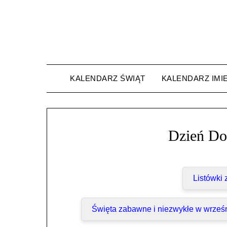
Skip
to
content
KALENDARZ ŚWIĄT
KALENDARZ IMI
Dzień Do
Listówki
Święta zabawne i niezwykłe w wrześ