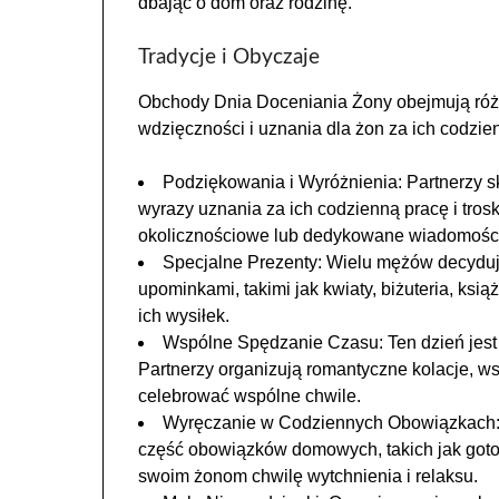
dbając o dom oraz rodzinę.
Tradycje i Obyczaje
Obchody Dnia Doceniania Żony obejmują różn
wdzięczności i uznania dla żon za ich codzien
Podziękowania i Wyróżnienia: Partnerzy 
wyrazy uznania za ich codzienną pracę i trosk
okolicznościowe lub dedykowane wiadomości
Specjalne Prezenty: Wielu mężów decyduj
upominkami, takimi jak kwiaty, biżuteria, ksi
ich wysiłek.
Wspólne Spędzanie Czasu: Ten dzień jest
Partnerzy organizują romantyczne kolacje, wsp
celebrować wspólne chwile.
Wyręczanie w Codziennych Obowiązkach: M
część obowiązków domowych, takich jak gotow
swoim żonom chwilę wytchnienia i relaksu.