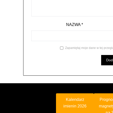
NAZWA
*
Zapamiętaj moje dane w tej przegl
Kalendarz
Progno
imienin 2026
magnet
na 3