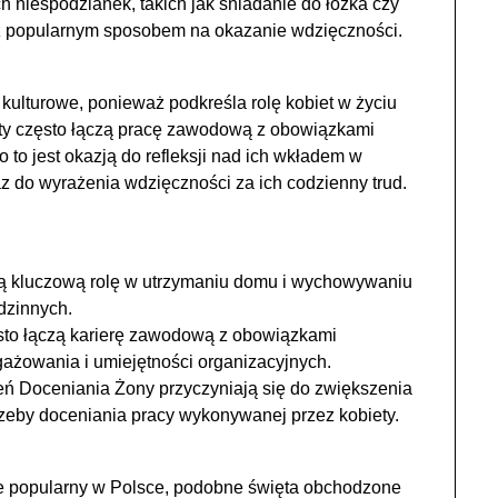
 niespodzianek, takich jak śniadanie do łóżka czy
eż popularnym sposobem na okazanie wdzięczności.
ulturowe, ponieważ podkreśla rolę kobiet w życiu
y często łączą pracę zawodową z obowiązkami
to jest okazją do refleksji nad ich wkładem w
az do wyrażenia wdzięczności za ich codzienny trud.
ją kluczową rolę w utrzymaniu domu i wychowywaniu
dzinnych.
sto łączą karierę zawodową z obowiązkami
żowania i umiejętności organizacyjnych.
eń Doceniania Żony przyczyniają się do zwiększenia
rzeby doceniania pracy wykonywanej przez kobiety.
e popularny w Polsce, podobne święta obchodzone