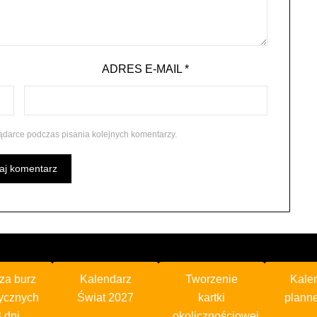
ADRES E-MAIL
*
ądarce podczas pisania kolejnych komentarzy.
za burz
Kalendarz
Tworzenie
Kale
ycznych
Świat 2027
kartki
plann
 dni
okolicznościowej