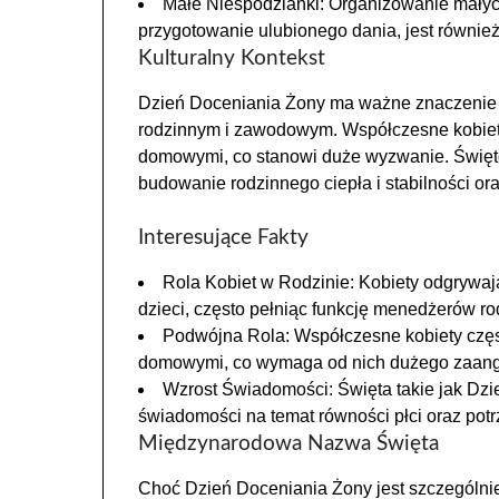
Małe Niespodzianki: Organizowanie małych
przygotowanie ulubionego dania, jest równi
Kulturalny Kontekst
Dzień Doceniania Żony ma ważne znaczenie k
rodzinnym i zawodowym. Współczesne kobiet
domowymi, co stanowi duże wyzwanie. Święto 
budowanie rodzinnego ciepła i stabilności or
Interesujące Fakty
Rola Kobiet w Rodzinie: Kobiety odgrywa
dzieci, często pełniąc funkcję menedżerów ro
Podwójna Rola: Współczesne kobiety czę
domowymi, co wymaga od nich dużego zaanga
Wzrost Świadomości: Święta takie jak Dzi
świadomości na temat równości płci oraz pot
Międzynarodowa Nazwa Święta
Choć Dzień Doceniania Żony jest szczególni