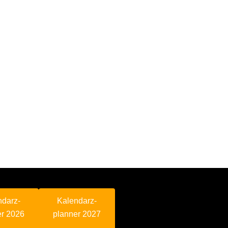
ndarz-
Kalendarz-
er 2026
planner 2027