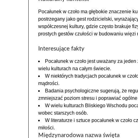
Pocałunek w czoło ma głębokie znaczenie kul
postrzegany jako gest rodzicielski, wyrażając
współczesnej kultury, gdzie często brakuje f
prostych gestów czułości w budowaniu więzi 
Interesujące fakty
Pocałunek w czoło jest uważany za jeden 
wielu kulturach na całym świecie.
W niektórych tradycjach pocałunek w czoł
mądrości.
Badania psychologiczne sugerują, że regu
zmniejszać poziom stresu i poprawiać ogóln
W wielu kulturach Bliskiego Wschodu poca
wobec starszych osób.
W literaturze i sztuce pocałunek w czoło 
miłości.
Międzynarodowa nazwa święta