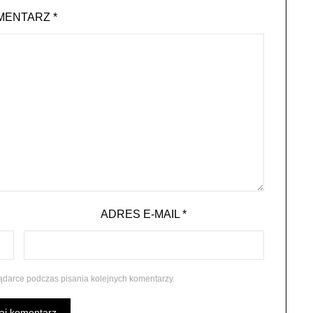
MENTARZ
*
ADRES E-MAIL
*
ądarce podczas pisania kolejnych komentarzy.