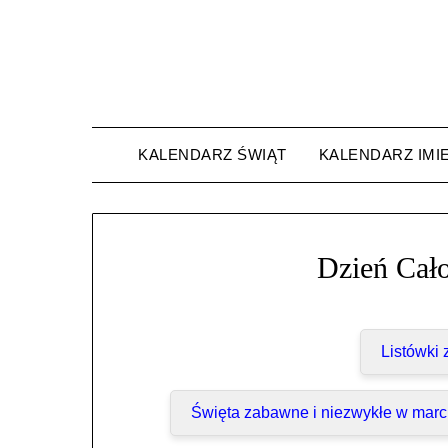
Skip
to
content
KALENDARZ ŚWIĄT
KALENDARZ IMI
Dzień Cał
Listówki
Święta zabawne i niezwykłe w mar