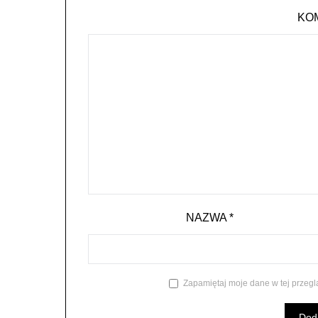
KO
NAZWA
*
Zapamiętaj moje dane w tej przegl