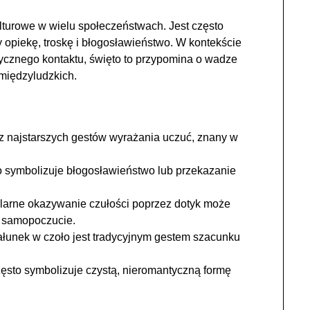
turowe w wielu społeczeństwach. Jest często
y opiekę, troskę i błogosławieństwo. W kontekście
izycznego kontaktu, święto to przypomina o wadze
międzyludzkich.
z najstarszych gestów wyrażania uczuć, znany w
o symbolizuje błogosławieństwo lub przekazanie
larne okazywanie czułości poprzez dotyk może
e samopoczucie.
łunek w czoło jest tradycyjnym gestem szacunku
często symbolizuje czystą, nieromantyczną formę