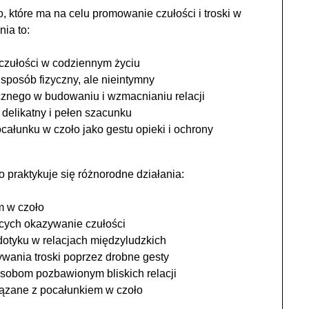
 które ma na celu promowanie czułości i troski w
ia to:
czułości w codziennym życiu
sposób fizyczny, ale nieintymny
cznego w budowaniu i wzmacnianiu relacji
delikatny i pełen szacunku
ałunku w czoło jako gestu opieki i ochrony
raktykuje się różnorodne działania:
m w czoło
cych okazywanie czułości
dotyku w relacjach międzyludzkich
ania troski poprzez drobne gesty
sobom pozbawionym bliskich relacji
iązane z pocałunkiem w czoło