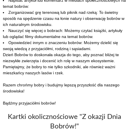
Napisać artykuł lub komentarz w mediach społecznościowych na
temat bobrów:
Zorganizować grę terenową lub piknik nad rzeką: To świetny
sposób na spędzenie czasu na łonie natury i obserwację bobrów w
ich naturalnym środowisku.
Nauczyć się więcej o bobrach: Możemy czytać książki, artykuły
lub oglądać filmy dokumentalne na temat bobrów.
Opowiedzieć innym o znaczeniu bobrów: Możemy dzielić się
swoją wiedzą z przyjaciółmi, rodziną i sąsiadami.
Dzień Bobrów to doskonała okazja do tego, aby poznać bliżej te
niezwykłe zwierzęta i docenić ich rolę w naszym ekosystemie.
Pamiętajmy, że bobry to nie tylko szkodniki, ale również ważni
mieszkańcy naszych lasów i rzek.
Razem chrońmy bobry i budujmy lepszą przyszłość dla naszego
środowiska!
Bądźmy przyjaciółmi bobrów!
Kartki okolicznościowe "Z okazji Dnia
Bobrów!"