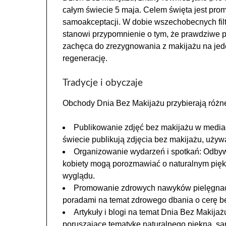
całym świecie 5 maja. Celem święta jest prom
samoakceptacji. W dobie wszechobecnych filt
stanowi przypomnienie o tym, że prawdziwe pi
zachęca do zrezygnowania z makijażu na jede
regenerację.
Tradycje i obyczaje
Obchody Dnia Bez Makijażu przybierają różne
Publikowanie zdjęć bez makijażu w media
świecie publikują zdjęcia bez makijażu, uż
Organizowanie wydarzeń i spotkań: Odbywa
kobiety mogą porozmawiać o naturalnym piękni
wyglądu.
Promowanie zdrowych nawyków pielęgnacyjn
poradami na temat zdrowego dbania o cerę b
Artykuły i blogi na temat Dnia Bez Makijaż
poruszające tematykę naturalnego piękna, sam