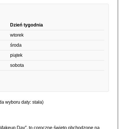
Dzień tygodnia
wtorek
środa
piątek
sobota
a wyboru daty: stała)
 Makeup Day”, to coroczne święto obchodzone na