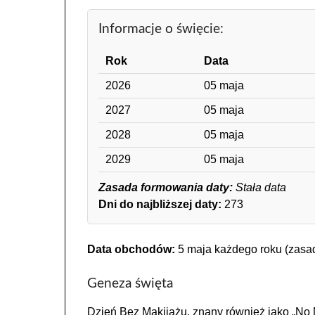
Informacje o święcie:
Rok
Data
2026
05 maja
2027
05 maja
2028
05 maja
2029
05 maja
Zasada formowania daty:
Stała data
Dni do najbliższej daty:
273
Data obchodów:
5 maja każdego roku (zasad
Geneza święta
Dzień Bez Makijażu, znany również jako „No