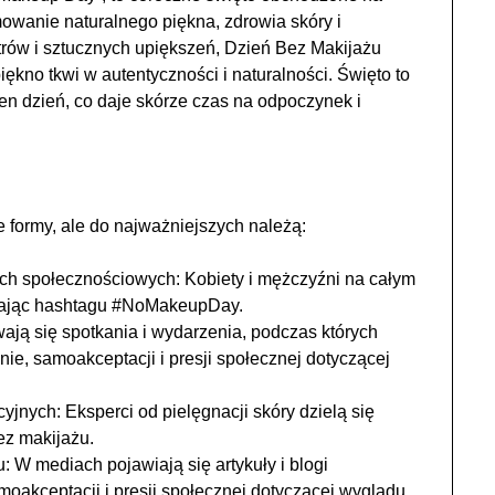
owanie naturalnego piękna, zdrowia skóry i
rów i sztucznych upiększeń, Dzień Bez Makijażu
ękno tkwi w autentyczności i naturalności. Święto to
n dzień, co daje skórze czas na odpoczynek i
 formy, ale do najważniejszych należą:
ch społecznościowych: Kobiety i mężczyźni na całym
ywając hashtagu #NoMakeupDay.
ją się spotkania i wydarzenia, podczas których
e, samoakceptacji i presji społecznej dotyczącej
ych: Eksperci od pielęgnacji skóry dzielą się
ez makijażu.
u: W mediach pojawiają się artykuły i blogi
oakceptacji i presji społecznej dotyczącej wyglądu.