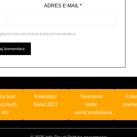
ADRES E-MAIL
*
ądarce podczas pisania kolejnych komentarzy.
za burz
Kalendarz
Tworzenie
Kale
ycznych
Świat 2027
kartki
plann
 dni
okolicznościowej