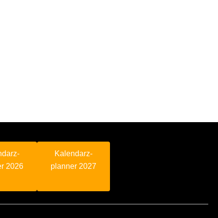
ndarz-
Kalendarz-
er 2026
planner 2027