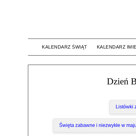
Skip
to
content
KALENDARZ ŚWIĄT
KALENDARZ IMI
Dzień B
Listówki
Święta zabawne i niezwykłe w maj