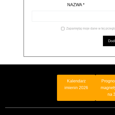
NAZWA
*
Zapamiętaj moje dane w tej przegl
Kalendarz
Progno
imienin 2026
magnet
na 3