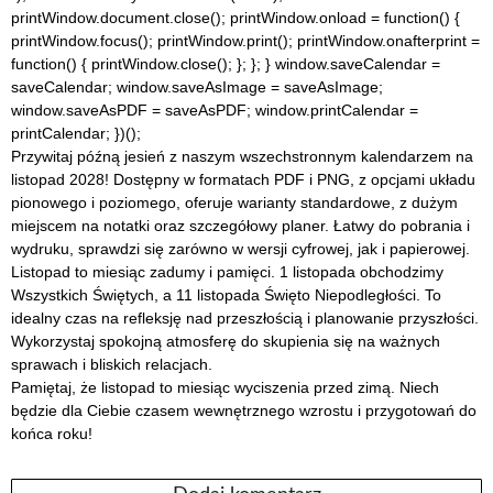
printWindow.document.close(); printWindow.onload = function() {
printWindow.focus(); printWindow.print(); printWindow.onafterprint =
function() { printWindow.close(); }; }; } window.saveCalendar =
saveCalendar; window.saveAsImage = saveAsImage;
window.saveAsPDF = saveAsPDF; window.printCalendar =
printCalendar; })();
Przywitaj późną jesień z naszym wszechstronnym kalendarzem na
listopad 2028! Dostępny w formatach PDF i PNG, z opcjami układu
pionowego i poziomego, oferuje warianty standardowe, z dużym
miejscem na notatki oraz szczegółowy planer. Łatwy do pobrania i
wydruku, sprawdzi się zarówno w wersji cyfrowej, jak i papierowej.
Listopad to miesiąc zadumy i pamięci. 1 listopada obchodzimy
Wszystkich Świętych, a 11 listopada Święto Niepodległości. To
idealny czas na refleksję nad przeszłością i planowanie przyszłości.
Wykorzystaj spokojną atmosferę do skupienia się na ważnych
sprawach i bliskich relacjach.
Pamiętaj, że listopad to miesiąc wyciszenia przed zimą. Niech
będzie dla Ciebie czasem wewnętrznego wzrostu i przygotowań do
końca roku!