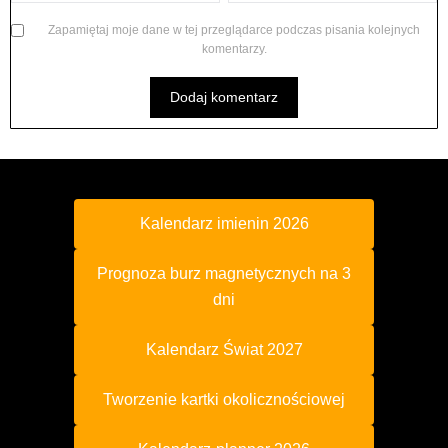
Zapamiętaj moje dane w tej przeglądarce podczas pisania kolejnych
komentarzy.
Kalendarz imienin 2026
Prognoza burz magnetycznych na 3
dni
Kalendarz Świat 2027
Tworzenie kartki okolicznościowej