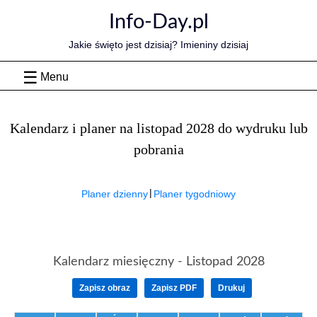
Skip
Info-Day.pl
to
content
Jakie święto jest dzisiaj? Imieniny dzisiaj
Menu
Kalendarz i planer na listopad 2028 do wydruku lub
pobrania
|
Planer dzienny
Planer tygodniowy
Kalendarz miesięczny -
Listopad 2028
Zapisz obraz
Zapisz PDF
Drukuj