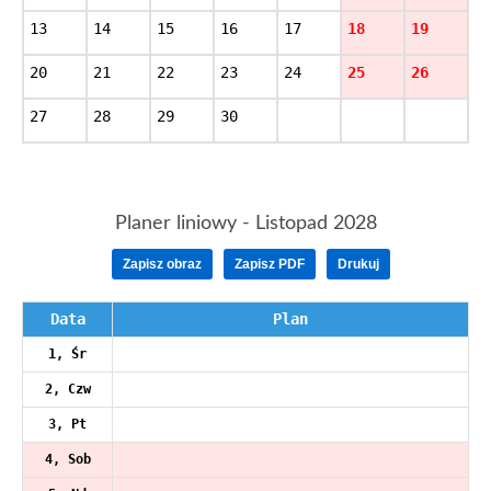
13
14
15
16
17
18
19
20
21
22
23
24
25
26
27
28
29
30
Planer liniowy -
Listopad 2028
Zapisz obraz
Zapisz PDF
Drukuj
Data
Plan
1, Śr
2, Czw
3, Pt
4, Sob