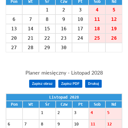
Pon
Wt
Śr
Czw
Pt
Sob
Nd
1
2
3
4
5
6
7
8
9
10
11
12
13
14
15
16
17
18
19
20
21
22
23
24
25
26
27
28
29
30
Planer miesięczny -
Listopad 2028
Zapisz obraz
Zapisz PDF
Drukuj
Listopad 2028
Pon
Wt
Śr
Czw
Pt
Sob
Nd
1
2
3
4
5
6
7
8
9
10
11
12